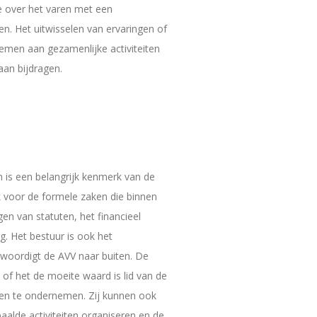
 over het varen met een
en. Het uitwisselen van ervaringen of
emen aan gezamenlijke activiteiten
aan bijdragen.
n is een belangrijk kenmerk van de
jk voor de formele zaken die binnen
gen van statuten, het financieel
g. Het bestuur is ook het
woordigt de AVV naar buiten. De
 of het de moeite waard is lid van de
ingen te ondernemen. Zij kunnen ook
aalde activiteiten organiseren en de