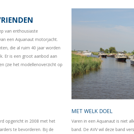
RIENDEN
ep van enthousiaste
n van een Aquanaut motorjacht.
hten, die al ruim 40 jaar worden
. Er is een groot aanbod aan
en (zie het modellenoverzicht op
MET WELK DOEL
erd opgericht in 2008 met het
Varen in een Aquanaut is niet a
rders te bevorderen. Bij de
band. De AVV wil deze band vers