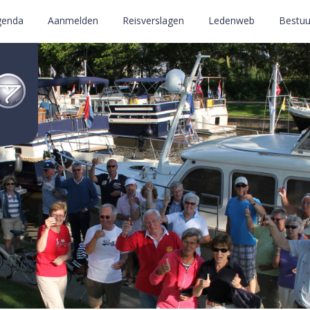
genda
Aanmelden
Reisverslagen
Ledenweb
Bestuu