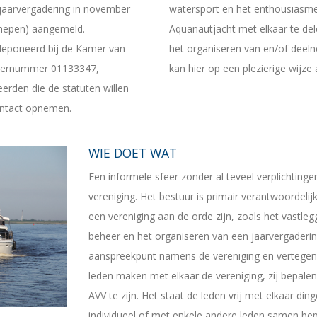
jaarvergadering in november
watersport en het enthousiasme
chepen) aangemeld.
Aquanautjacht met elkaar te del
edeponeerd bij de Kamer van
het organiseren van en/of deeln
siernummer 01133347,
kan hier op een plezierige wijze 
erden die de statuten willen
ontact opnemen.
WIE DOET WAT
Een informele sfeer zonder al teveel verplichtinge
vereniging. Het bestuur is primair verantwoordeli
een vereniging aan de orde zijn, zoals het vastleg
beheer en het organiseren van een jaarvergaderin
aanspreekpunt namens de vereniging en vertegen
leden maken met elkaar de vereniging, zij bepalen
AVV te zijn. Het staat de leden vrij met elkaar d
individueel of met enkele andere leden samen bep