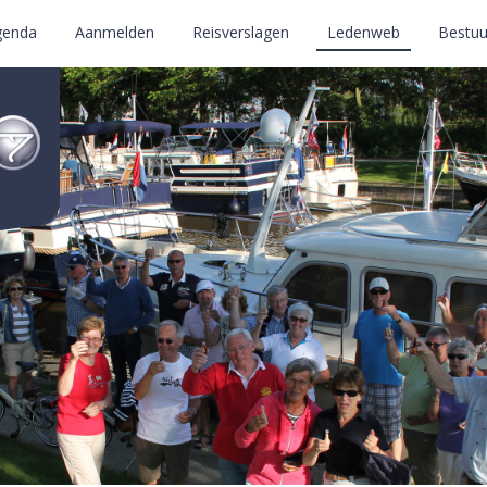
genda
Aanmelden
Reisverslagen
Ledenweb
Bestuu